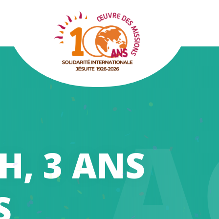
A
H, 3 ANS
S