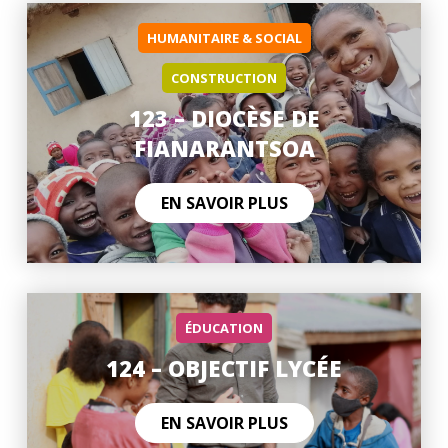
HUMANITAIRE & SOCIAL
CONSTRUCTION
123 – DIOCÈSE DE
FIANARANTSOA
EN SAVOIR PLUS
ÉDUCATION
124 – OBJECTIF LYCÉE
EN SAVOIR PLUS