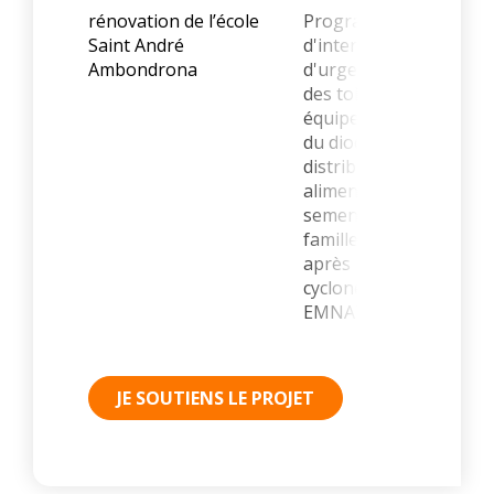
rénovation de l’école
Programme
Saint André
d'intervention
Ambondrona
d'urgence (réparation
des toitures des
équipements touchés
du diocèse,
distributions
alimentaires et de
semence pour les
familles vulnérables),
après le passage des
cyclones BATSIRAI et
EMNATI.
JE SOUTIENS LE PROJET