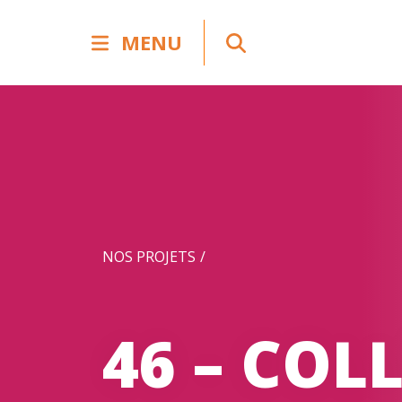
MENU
NOS PROJETS
46 – COL