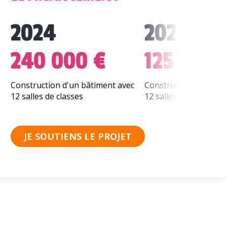
2024
2023
240 000 €
125 000 
Construction d'un bâtiment avec
Construction d'un bâ
12 salles de classes
12 salles de classes
JE SOUTIENS LE PROJET