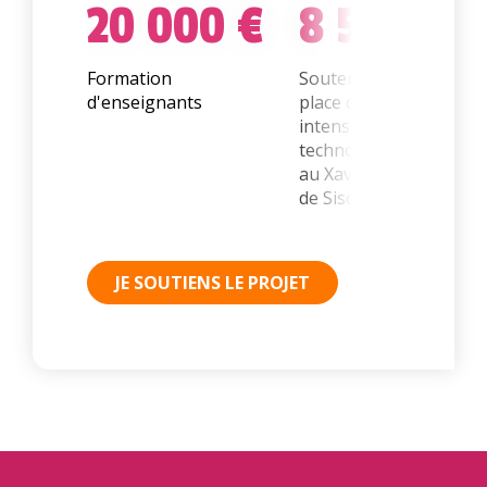
20 000 €
8 500 €
Formation
Soutenir la mise en
d'enseignants
place d'un cours
intensif informatique e
technologique d'un an
au Xavier jesuit School
de Sisophon
JE SOUTIENS LE PROJET